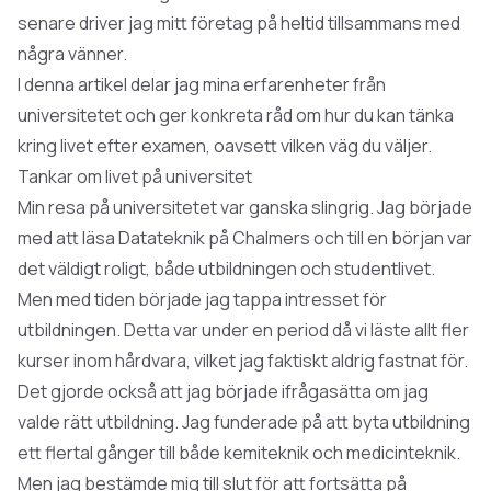
senare driver jag mitt företag på heltid tillsammans med
några vänner.
I denna artikel delar jag mina erfarenheter från
universitetet och ger konkreta råd om hur du kan tänka
kring livet efter examen, oavsett vilken väg du väljer.
Tankar om livet på universitet
Min resa på universitetet var ganska slingrig. Jag började
med att läsa Datateknik på Chalmers och till en början var
det väldigt roligt, både utbildningen och studentlivet.
Men med tiden började jag tappa intresset för
utbildningen. Detta var under en period då vi läste allt fler
kurser inom hårdvara, vilket jag faktiskt aldrig fastnat för.
Det gjorde också att jag började ifrågasätta om jag
valde rätt utbildning. Jag funderade på att byta utbildning
ett flertal gånger till både kemiteknik och medicinteknik.
Men jag bestämde mig till slut för att fortsätta på