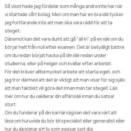
Så visst hade jag fördelar som många andra inte har när
vi startade vårt bolag. Men om man har en bra idé tycker
jag fortfarande inte att man ska vara rädd för att ta
steget.
Däremot kan det vara dumt att gå "all in" på en idé om du
börjar helt från noll efter examen. Det är betydligt bättre
om du redan börjat hacka på din idé redan under
studierna, eller på helger och kvällar efter arbetet.
För det kräver alltid mycket arbete att starta eget, och
jag tror därmed att det är viktigt att man visar för sig själv
att man faktiskt vill göra det innan man tar steget. Läs
mer om
hur du validerar din affärsidé
innan du satsar
stort.
Om du funderar på din karriärväg kan det vara värt att
läsa om
huruvida du bör bli specialist eller generalist
eller
hur du designar ett liv
som passar just dig.