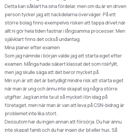
Detta kan såklart ha sina fördelar, men om du är en driven
person tycker jag att nackdelarna överväger. På ett
större bolag finns exempelvis risken att tappa drivet när
allt ni gör hela tiden fastnar i långsamma processer. Men
självklart finns det också undantag.
Mina planer efter examen
Som jag nämnde i början valde jag att starta eget efter
examen. Många hade säkert klassat det som riskfyllt,
men jag skulle säga att det beror mycket på.
Min syn är att det är betydligt mindre risk att starta eget
när man är ung och ännu inte skapat sig några större
utgifter. Jag kan inte ta ut så mycket i lön idag på
företaget, men när man är van att leva på CSN-bidrag är
problemet inte lika stort.
Dessutom har du ingen annan att försörja. Du har ännu
inte skapat familj och du har ingen dyr bil eller hus. Så