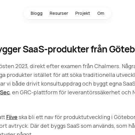
Blogg
Resurser
Projekt
Om
 Bygger SaaS-produkter från Göte
hösten 2023, direkt efter examen från Chalmers. Någr
ga produkter istället för att söka traditionella utveck
ar vi både drivit konsultuppdrag och byggt egna Saa
nSec
, en GRC-plattform för leverantörssäkerhet och 
att
Fiive
ska bli ett nav för produktutveckling i Göteborg
ort avtryck. Där det byggs SaaS som används, som hål
etyder något.