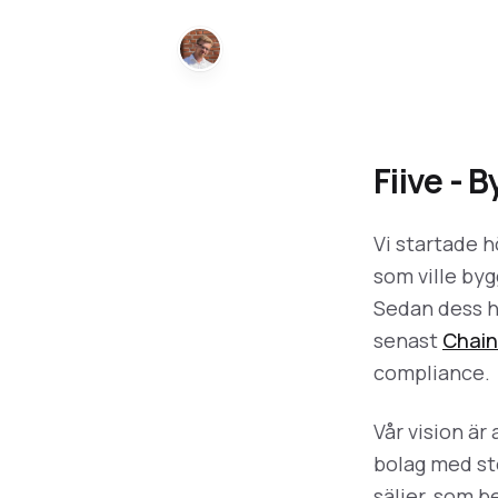
Fiive -
Vi startade 
som ville byg
Sedan dess h
senast
Chai
compliance.
Vår vision är 
bolag med st
säljer, som b