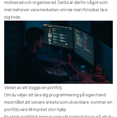
motiverad och organiserad. Detta är därför något som
man behöver vara medveten om när man försöker lära
sig koda.
Vikten av att bygga en portfölj
Om du väljer att lära dig programmering på egen hand
med målet att senare arbeta som utvecklare, kommer en
portfölj vara till mycket stor hjälp.
En stark portfölj fungerar som ett konkret bevis på att du