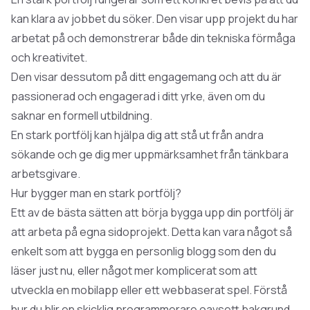
kan klara av jobbet du söker. Den visar upp projekt du har
arbetat på och demonstrerar både din tekniska förmåga
och kreativitet.
Den visar dessutom på ditt engagemang och att du är
passionerad och engagerad i ditt yrke, även om du
saknar en formell utbildning.
En stark portfölj kan hjälpa dig att stå ut från andra
sökande och ge dig mer uppmärksamhet från tänkbara
arbetsgivare.
Hur bygger man en stark portfölj?
Ett av de bästa sätten att börja bygga upp din portfölj är
att arbeta på egna
sidoprojekt
. Detta kan vara något så
enkelt som att bygga en personlig blogg som den du
läser just nu, eller något mer komplicerat som att
utveckla en mobilapp eller ett webbaserat spel. Förstå
hur du blir en skicklig programmerare
oavsett bakgrund.