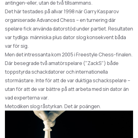
antingen-eller, utan de två tillsammans.
Det här testades på allvar 1998 när Garry Kasparov
organiserade Advanced Chess – en turnering där
spelare fick använda datorstöd under partiet. Resultaten
var tydliga: människa plus dator slog konsekvent båda
var för sig.
Men det intressanta kom 2005 i Freestyle Chess-finalen.
Där besegrade två amatörspelare ("ZackS") både
toppstyrda schackdatorer och internationella
stormästare. Inte för att de var duktiga schackspelare –
utan för att de var bättre på att
arbeta med
sin dator än
vad experterna var.
Metodiken slog råstyrkan. Det är poängen.