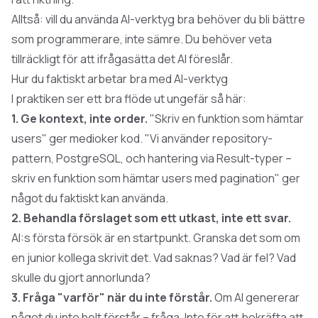
Alltså: vill du använda AI-verktyg bra behöver du bli bättre
som programmerare, inte sämre. Du behöver veta
tillräckligt för att ifrågasätta det AI föreslår.
Hur du faktiskt arbetar bra med AI-verktyg
I praktiken ser ett bra flöde ut ungefär så här:
1. Ge kontext, inte order.
"Skriv en funktion som hämtar
users" ger medioker kod. "Vi använder repository-
pattern, PostgreSQL, och hantering via Result-typer –
skriv en funktion som hämtar users med pagination" ger
något du faktiskt kan använda.
2. Behandla förslaget som ett utkast, inte ett svar.
AI:s första försök är en startpunkt. Granska det som om
en junior kollega skrivit det. Vad saknas? Vad är fel? Vad
skulle du gjort annorlunda?
3. Fråga "varför" när du inte förstår.
Om AI genererar
något du inte helt förstår – fråga. Inte för att bekräfta att