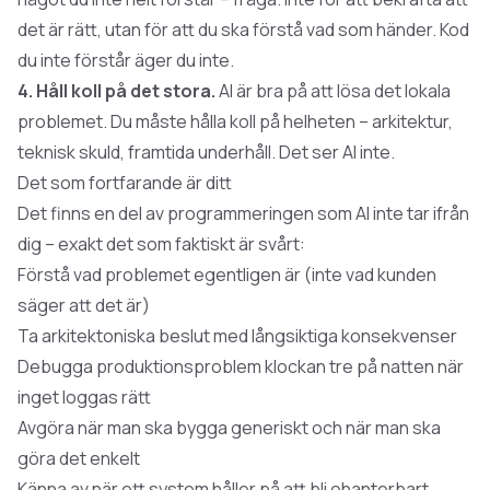
det är rätt, utan för att du ska förstå vad som händer. Kod
du inte förstår äger du inte.
4. Håll koll på det stora.
AI är bra på att lösa det lokala
problemet. Du måste hålla koll på helheten – arkitektur,
teknisk skuld, framtida underhåll. Det ser AI inte.
Det som fortfarande är ditt
Det finns en del av programmeringen som AI inte tar ifrån
dig – exakt det som faktiskt är svårt:
Förstå vad problemet
egentligen
är (inte vad kunden
säger att det är)
Ta arkitektoniska beslut med långsiktiga konsekvenser
Debugga produktionsproblem klockan tre på natten när
inget loggas rätt
Avgöra när man ska bygga generiskt och när man ska
göra det enkelt
Känna av när ett system håller på att bli ohanterbart