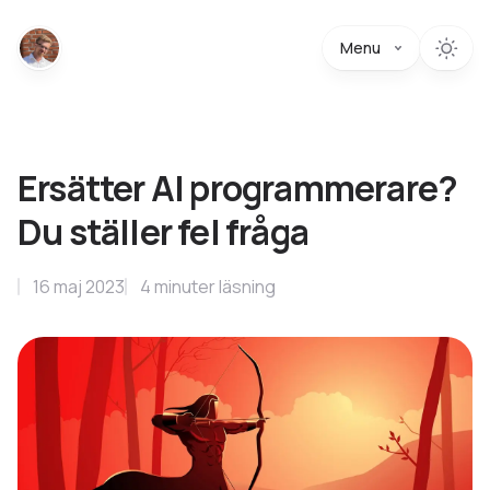
Menu
Ersätter AI programmerare?
Du ställer fel fråga
16 maj 2023
4
minuter
läsning