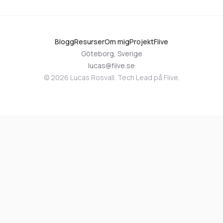
Blogg
Resurser
Om mig
Projekt
Fiive
Göteborg, Sverige
lucas@fiive.se
©
2026
Lucas Rosvall. Tech Lead på
Fiive
.