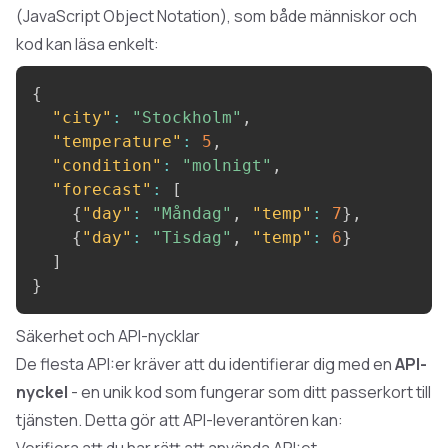
(JavaScript Object Notation), som både människor och
kod kan läsa enkelt:
{
"city"
:
"Stockholm"
,
"temperature"
:
5
,
"condition"
:
"molnigt"
,
"forecast"
:
[
{
"day"
:
"Måndag"
,
"temp"
:
7
}
,
{
"day"
:
"Tisdag"
,
"temp"
:
6
}
]
}
Säkerhet och API-nycklar
De flesta API:er kräver att du identifierar dig med en
API-
nyckel
- en unik kod som fungerar som ditt passerkort till
tjänsten. Detta gör att API-leverantören kan:
Verifiera att du har rätt att använda API:et