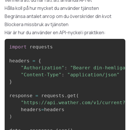
Hålla koll på hur mycket du använder tjänsten
Begränsa antalet anrop om du överskrider din kvot
Blockera missbruk av tjänsten
Här är hur du använder en API-nyckel i praktiken:
import
headers 
=
{
"Authorization"
:
"Bearer din-hemliga-
"Content-Type"
:
"application/json"
}
response 
=
 requests
.
get
(
"https://api.weather.com/v1/current?c
    headers
=
)