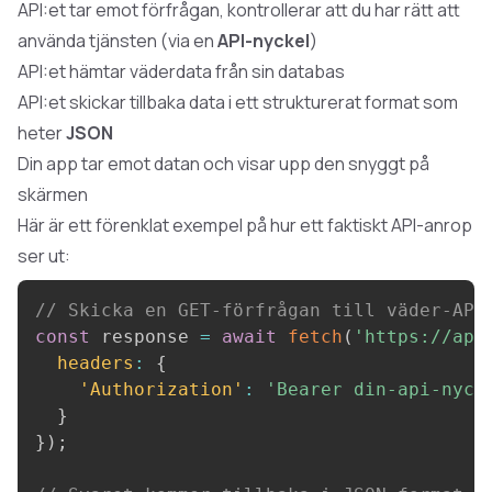
API:et tar emot förfrågan, kontrollerar att du har rätt att
använda tjänsten (via en
API-nyckel
)
API:et hämtar väderdata från sin databas
API:et skickar tillbaka data i ett strukturerat format som
heter
JSON
Din app tar emot datan och visar upp den snyggt på
skärmen
Här är ett förenklat exempel på hur ett faktiskt API-anrop
ser ut:
// Skicka en GET-förfrågan till väder-API
const
 response 
=
await
fetch
(
'https://api
headers
:
{
'Authorization'
:
'Bearer din-api-nyck
}
}
)
;