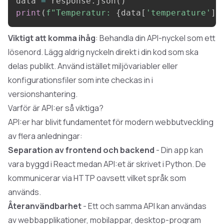
data 
=
 response
.
json
(
)
print
(
f"Temperatur: 
{
data
[
'temperature'
]
}
Viktigt att komma ihåg
: Behandla din API-nyckel som ett
lösenord. Lägg aldrig nyckeln direkt i din kod som ska
delas publikt. Använd istället miljövariabler eller
konfigurationsfiler som inte checkas in i
versionshantering.
Varför är API:er så viktiga?
API:er har blivit fundamentet för modern webbutveckling
av flera anledningar:
Separation av frontend och backend
- Din app kan
vara byggd i React medan API:et är skrivet i Python. De
kommunicerar via HTTP oavsett vilket språk som
används.
Återanvändbarhet
- Ett och samma API kan användas
av webbapplikationer, mobilappar, desktop-program