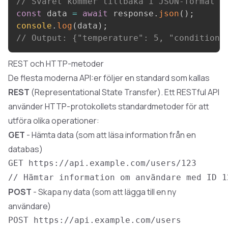
// Svaret kommer tillbaka i JSON-format
const
 data 
=
await
 response
.
json
(
)
;
console
.
log
(
data
)
;
// Output: {"temperature": 5, "condition"
REST och HTTP-metoder
De flesta moderna API:er följer en standard som kallas
REST
(Representational State Transfer). Ett RESTful API
använder HTTP-protokollets standardmetoder för att
utföra olika operationer:
GET
- Hämta data (som att läsa information från en
databas)
POST
- Skapa ny data (som att lägga till en ny
användare)